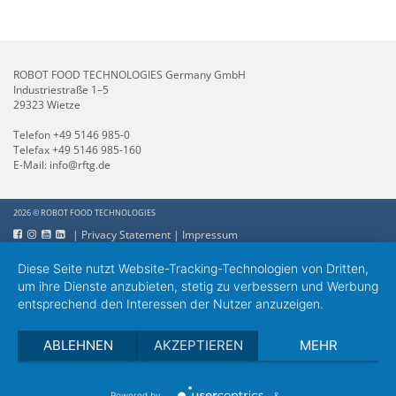
ROBOT FOOD TECHNOLOGIES Germany GmbH
Industriestraße 1–5
29323 Wietze
Telefon
+49 5146 985-0
Telefax +49 5146 985-160
E-Mail:
info@rftg.de
2026 © ROBOT FOOD TECHNOLOGIES
|
Privacy Statement
|
Impressum
Diese Seite nutzt Website-Tracking-Technologien von Dritten,
um ihre Dienste anzubieten, stetig zu verbessern und Werbung
entsprechend den Interessen der Nutzer anzuzeigen.
ABLEHNEN
AKZEPTIEREN
MEHR
Powered by
&