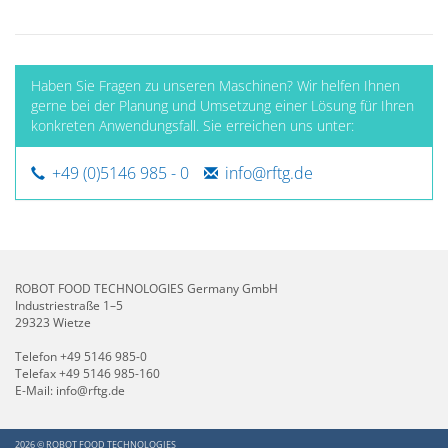
Haben Sie Fragen zu unseren Maschinen? Wir helfen Ihnen
gerne bei der Planung und Umsetzung einer Lösung für Ihren
konkreten Anwendungsfall. Sie erreichen uns unter:
+49 (0)5146 985 - 0
info@rftg.de
ROBOT FOOD TECHNOLOGIES Germany GmbH
Industriestraße 1–5
29323 Wietze
Telefon
+49 5146 985-0
Telefax +49 5146 985-160
E-Mail:
info@rftg.de
2026 © ROBOT FOOD TECHNOLOGIES