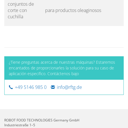
conjuntos de
corte con
para productos oleaginosos
cuchilla
¿Tiene preguntas acerca de nuestras máquinas? Estaremos
encantados de proporcionarles la solución para su caso de
aplicación específico. Contáctenos bajo
+49 5146 985 0
info@rftg.de
ROBOT FOOD TECHNOLOGIES Germany GmbH
Industriestraße 1–5