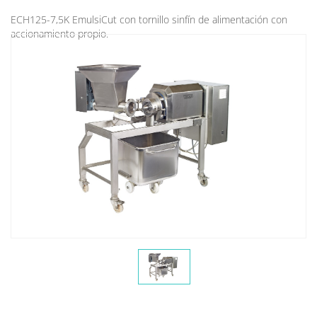
ECH125-7,5K EmulsiCut con tornillo sinfín de alimentación con
accionamiento propio.